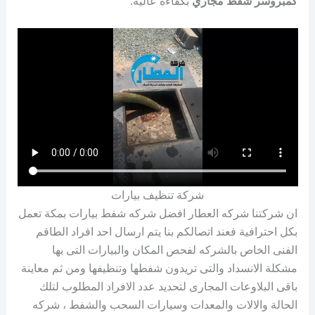
كمبروسر شفط مجاري
بكفاءة عالية.
شركة تنظيف بيارات
ان شركتنا شركه العطار افضل شركه شفط بيارات بمكة تعمل
بكل احترافية فعند اتصالكم بنا يتم ارسال احد افراد الطاقم
الفنى الخاص بالشركه لفحص المكان والبيارات التى بها
مشكلة الانسداد والتى تريدون شفطها وتنظيفها ومن ثم معاينة
باقى البلاوعات المجارى لتحديد عدد الافراد المطلوب لتلك
الحالة والالات والمعدات وسيارات السحب والشفط ، شركه